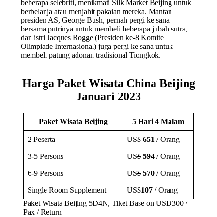
beberapa selebriti, menikmati Silk Market Beijing untuk
berbelanja atau menjahit pakaian mereka. Mantan
presiden AS, George Bush, pernah pergi ke sana
bersama putrinya untuk membeli beberapa jubah sutra,
dan istri Jacques Rogge (Presiden ke-8 Komite
Olimpiade Internasional) juga pergi ke sana untuk
membeli patung adonan tradisional Tiongkok.
Harga Paket Wisata China Beijing
Januari 2023
Paket Wisata Beijing
5 Hari 4 Malam
2 Peserta
US
$
651
/ Orang
3-5 Persons
US
$
594
/ Orang
6-9 Persons
US
$
570
/ Orang
Single Room Supplement
US$
107
/ Orang
Paket Wisata Beijing 5D4N, Tiket Base on USD300 /
Pax / Return