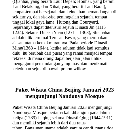
(Qianhai, yang berarti Laut Depan; Houhai, yang berarti
Laut Belakang, dan Xihai, yang berarti Laut Barat),
tempat-tempat bersejarah dan keindahan pemandangan di
sekitarnya, dan sisa-sisa peninggalan sejarah. tempat
tinggal lokal gaya lama, Hutong dan Courtyard.
Sejarahnya dapat ditelusuri sejauh Dinasti Jin (1115 –
1234). Selama Dinasti Yuan (1271 – 1368), Shichahai
adalah titik terminal Terusan Besar, yang merupakan
alasan utama kemakmurannya. Pada periode Dinasti
Ming(1368 – 1644), ketika saluran tidak lagi semulus
dulu, itu berubah dari pusat yang ramai menjadi tempat
rekreasi di mana orang dapat berjalan-jalan untuk
mengagumi pemandangan yang luas atau menikmati
keteduhan sejuk di bawah pohon willow.
Paket Wisata China Beijing Januari 2023
mengunjungi Nandouya Mosque
Paket Wisata China Beijing Januari 2023 mengunjungi
Nandouya Mosque pertama kali dibangun pada tahun
ketiga (1789) Jiaqing selama Dinasti Qing (1644-1911)
dan memiliki sejarah lebih dari dua ratus
tahun. Bangunan utama adalah gapura candi, ruang doa,