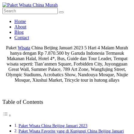
Skip
to
content
Paket
Menu
Home
Wisata
About
China
Blog
Murah
Contact
Paket
Paket
Wisata
China Beijing Januari 2023 5 Hari 4 Malam Murah
Wisata
hanya dengan Rp 7.870.500 by Garuda Indonesia Termasuk
China
Makanan Halal, Hotel 4*, Bus, Guide dan Tour Leader, Tempat
Murah
wisata seperti: Tian’anmen Square, Forbidden City, Juyongguan
Great Wall, Summer Palace, 789 Art Zone, Wangfujing Street,
Olympic Stadiums, Acrobatics Show, Nandouya Mosque, Niujie
Mosque, Xiushui Market, Tricycle tour in hutong allays
Table of Contents
Paket Wisata China Beijing Januari 2023
Paket Wisata Favorite yang di Kunjungi China Beijing Januari