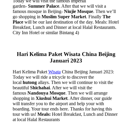
Today we will visit the famous imperial
garden-
Summer Palace
. After that we will visit a
famous mosque in Beijing-
Niujie Mosque
. Then we’ll
go shopping in
Muslim Super Market
. Finally
The
Place
will be our last destination of the day. Meals: Hotel
Breakfast, Lunch and Dinner at local Halal Restaurants.
City Inn Hotel or similar Bintang 4)
Hari Kelima Paket Wisata China Beijing
Januari 2023
Hari Kelima Paket
Wisata
China Beijing Januari 2023:
Today we will ride a tricycle to discover the
local
hutong
allays. Then we will continue to visit the
beautiful
Shichahai
. After we will visit the
famous
Nandouya Mosque
. Then we will arrange
shopping in
Xiushui Market
. After dinner, our guide
will transfer you to the airport and help your with
boarding. Your tour ends here. Thanks for having this
tour with us!
Meals:
Hotel Breakfast, Lunch and Dinner
at local Halal Restaurants