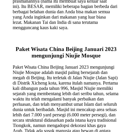
prasmanannya (nama itu membuat saya keluar saat
ini). Itu BESAR, memiliki beberapa bagian berbeda dari
berbagai belahan dunia dan Anda bisa makan semua
yang Anda inginkan dari makanan yang luar biasa
lezat. Makanan Tai dan India di sana terutama
mengguncang kaus kaki saya.
Paket Wisata China Beijing Januari 2023
mengunjungi Niujie Mosque
Paket Wisata China Beijing Januari 2023 mengunjungi
Niujie Mosque adalah masjid paling bersejarah dan
megah di Beijing. Itu terletak di Jalan Niujie (Jalan Sapi)
di Distrik Xicheng kota, karena itulah namanya. Pertama
kali dibangun pada tahun 996, Masjid Niujie memiliki
sejarah yang membentang lebih dari seribu tahun, selama
waktu itu telah mengalami banyak perbaikan dan
perluasan, dan telah menyambut umat Islam dari seluruh
dunia untuk beribadah. Masjid ini mencakup area seluas
lebih dari 7.000 yard persegi (6.000 meter persegi), dan
secara struktural didasarkan pada istana kayu tradisional
Tiongkok, namun mengadopsi dekorasi khas gaya
Arab. Tidak ada sosok manusia atau hewan di antara