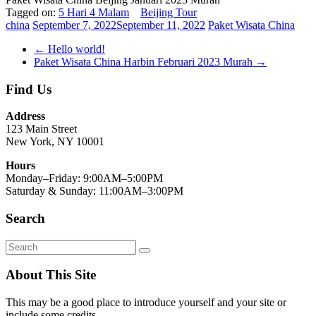
Tagged on:
5 Hari 4 Malam
Beijing Tour
china
September 7, 2022
September 11, 2022
Paket Wisata China
←
Hello world!
Paket Wisata China Harbin Februari 2023 Murah
→
Find Us
Address
123 Main Street
New York, NY 10001
Hours
Monday–Friday: 9:00AM–5:00PM
Saturday & Sunday: 11:00AM–3:00PM
Search
About This Site
This may be a good place to introduce yourself and your site or
include some credits.