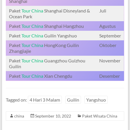
Shanghai
Paket
Tour China
Shanghai Disneyland &
Juli
Ocean Park
Paket
Tour China
Shanghai Hangzhou
Agustus
Paket
Tour China
Guilin Yangshuo
September
Paket
Tour China
HongKong Guilin
Oktober
Zhangjiajie
Paket
Tour China
Guangzhou Guizhou
November
Guilin
Paket
Tour China
Xian Chengdu
Desember
Tagged on:
4 Hari 3 Malam
Guilin
Yangshuo
china
September 10, 2022
Paket Wisata China