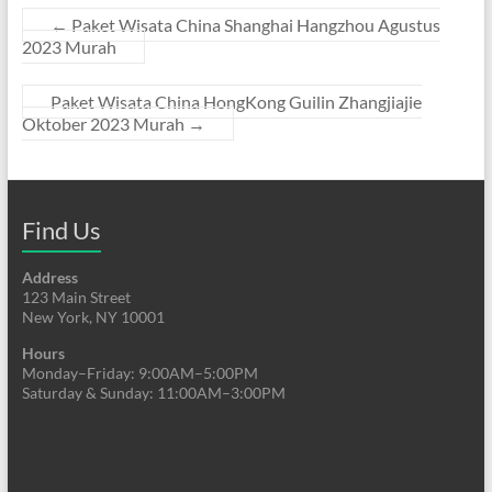
←
Paket Wisata China Shanghai Hangzhou Agustus
2023 Murah
Paket Wisata China HongKong Guilin Zhangjiajie
Oktober 2023 Murah
→
Find Us
Address
123 Main Street
New York, NY 10001
Hours
Monday–Friday: 9:00AM–5:00PM
Saturday & Sunday: 11:00AM–3:00PM