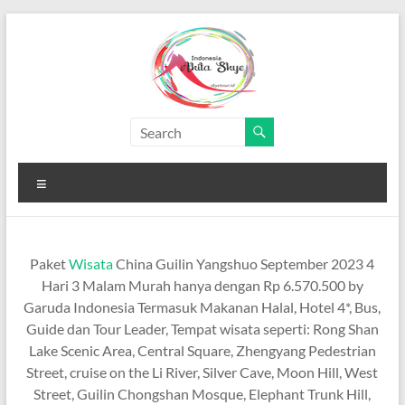
Skip
to
content
Paket
Wisata
Menu
China
Murah
Paket
Wisata
China Guilin Yangshuo September 2023 4
Paket
Hari 3 Malam Murah hanya dengan Rp 6.570.500 by
Wisata
Garuda Indonesia Termasuk Makanan Halal, Hotel 4*, Bus,
China
Guide dan Tour Leader, Tempat wisata seperti: Rong Shan
Murah
Lake Scenic Area, Central Square, Zhengyang Pedestrian
Street, cruise on the Li River, Silver Cave, Moon Hill, West
Street, Guilin Chongshan Mosque, Elephant Trunk Hill,